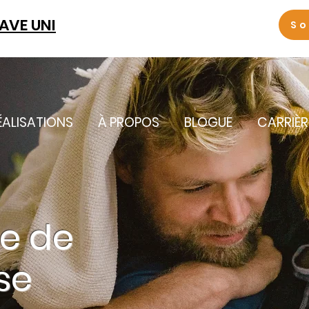
LAVE UNI
So
ÉALISATIONS
À PROPOS
BLOGUE
CARRIÈR
e de
se