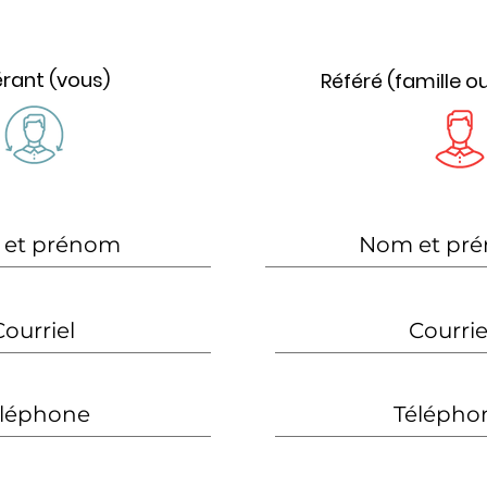
érant (vous)
Référé (famille o