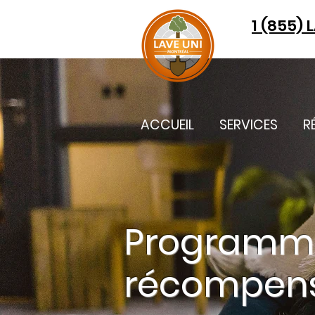
1 (855) 
ACCUEIL
SERVICES
R
Programm
récompen