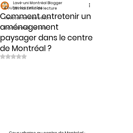
Lavé-uni Montréal Blogger
Toutes les articles
29 mai
3 min de lecture
Comment entretenir un
Revêtement de béton
aménagement
Revêtement de sols
paysager dans le centre
de Montréal ?
Noté NaN étoiles sur 5.