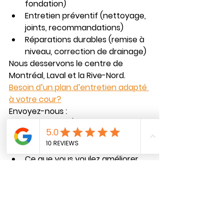
fondation)
Entretien préventif (nettoyage, 
joints, recommandations)
Réparations durables (remise à 
niveau, correction de drainage)
Nous desservons le centre de 
Montréal, Laval et la Rive-Nord.
Besoin d’un plan d’entretien adapté 
à votre cour?
Envoyez-nous :
2–3 photos (vue d’ensemble + 
zones problématiques)
Votre quartier/arrondissement
Ce que vous voulez améliorer 
(propreté, drainage, stabilité, 
look)
On vous dira quoi faire en priorité — 
et ce qui peut attendre.