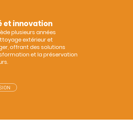
é et innovation
ède plusieurs années
ttoyage extérieur et
r, offrant des solutions
sformation et la préservation
rs.
SION