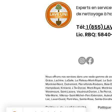
Experts en servic
de nettoyage à ha
Tél:
1 (855) LA
Lic. RBQ: 584
Nous offrons nos services dans une vaste gamme de zon
Grâce, Lachine, LaSalle, Le Plateau-Mont-Royal, Le Su
Montréal-Nord, Outremont, Pierrefonds-Roxboro, Baie-D’
Hampstead, Kirkland, L’Île-Dorval, Mont-Royal, Montréal,
Westmount, Saint-Lazare, Vaudreuil-Dorion, L'Île-Perrot
Ville-Marie, Villeray–Saint-Michel–Parc-Extension, Auteui
Lac, Laval-Ouest, Pont-Viau, Sainte-Rose, Sainte-Dorothé
Politique de confidentialité
Politique