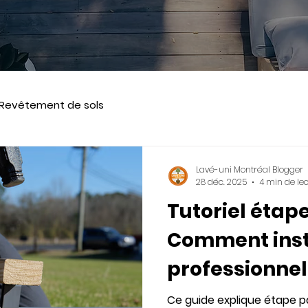
Revêtement de sols
Lavé-uni Montréal Blogger
28 déc. 2025
4 min de le
Tutoriel étape
Comment inst
professionne
bordures de j
Ce guide explique étape p