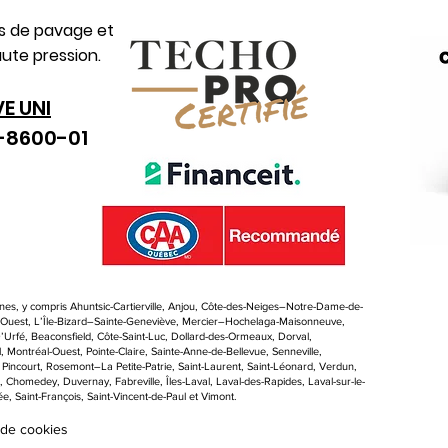
es de pavage et
ute pression.
VE UNI
0-8600-01
es, y compris Ahuntsic-Cartierville, Anjou, Côte-des-Neiges–Notre-Dame-de-
d-Ouest, L’Île-Bizard–Sainte-Geneviève, Mercier–Hochelaga-Maisonneuve,
Urfé, Beaconsfield, Côte-Saint-Luc, Dollard-des-Ormeaux, Dorval,
 Montréal-Ouest, Pointe-Claire, Sainte-Anne-de-Bellevue, Senneville,
, Pincourt, Rosemont–La Petite-Patrie, Saint-Laurent, Saint-Léonard, Verdun,
l, Chomedey, Duvernay, Fabreville, Îles-Laval, Laval-des-Rapides, Laval-sur-le-
e, Saint-François, Saint-Vincent-de-Paul et Vimont.
 de cookies