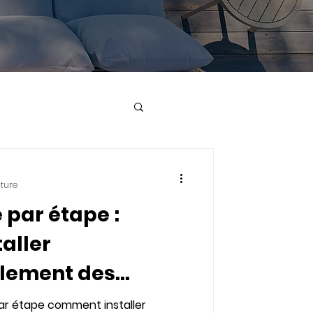
cture
 par étape :
aller
llement des
ardin en pierre ou
ar étape comment installer