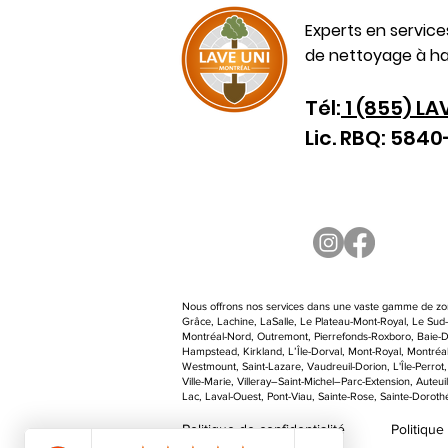
Experts en servic
de nettoyage à ha
Tél:
1 (855) LA
Lic. RBQ: 584
Nous offrons nos services dans une vaste gamme de zon
Grâce, Lachine, LaSalle, Le Plateau-Mont-Royal, Le Su
Montréal-Nord, Outremont, Pierrefonds-Roxboro, Baie-D’
Hampstead, Kirkland, L’Île-Dorval, Mont-Royal, Montréal,
Westmount, Saint-Lazare, Vaudreuil-Dorion, L'Île-Perrot
Ville-Marie, Villeray–Saint-Michel–Parc-Extension, Auteui
Lac, Laval-Ouest, Pont-Viau, Sainte-Rose, Sainte-Dorothé
Politique de confidentialité
Politique