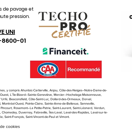
es de pavage et
ute pression.
VE UNI
0-8600-01
es, y compris Ahuntsic-Cartierville, Anjou, Côte-des-Neiges–Notre-Dame-de-
d-Ouest, L’Île-Bizard–Sainte-Geneviève, Mercier–Hochelaga-Maisonneuve,
Urfé, Beaconsfield, Côte-Saint-Luc, Dollard-des-Ormeaux, Dorval,
 Montréal-Ouest, Pointe-Claire, Sainte-Anne-de-Bellevue, Senneville,
, Pincourt, Rosemont–La Petite-Patrie, Saint-Laurent, Saint-Léonard, Verdun,
l, Chomedey, Duvernay, Fabreville, Îles-Laval, Laval-des-Rapides, Laval-sur-le-
e, Saint-François, Saint-Vincent-de-Paul et Vimont.
 de cookies