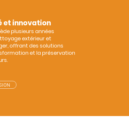
é et innovation
ède plusieurs années
ttoyage extérieur et
r, offrant des solutions
sformation et la préservation
rs.
SION