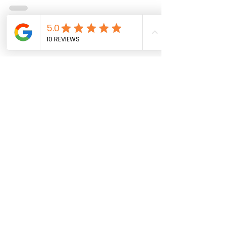
Pavez, Financez vous aide à financer votre
aménagement extérieur avec une demande
simple, approbation élevée et support
personnalisé.
Abonnez-vous 
pour recevoir des 
mises à jour 
exclusives
Email
*